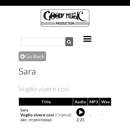
Go Back
Sara
Voglio vivere cosi
Title
Audio
MP3
Wav
Sara
Voglio vivere cosi
(Original)
-
-
2:25
ISRC: ITC890700065