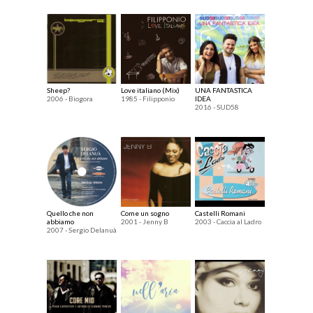
Sheep?
Love italiano (Mix)
UNA FANTASTICA
2006 - Biogora
1985 - Filipponio
IDEA
2016 - SUD58
Quello che non
Come un sogno
Castelli Romani
abbiamo
2001 - Jenny B
2003 - Caccia al Ladro
2007 - Sergio Delanuà