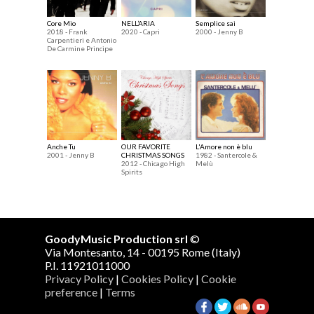
Core Mio
NELL’ARIA
Semplice sai
2018 - Frank
2020 - Capri
2000 - Jenny B
Carpentieri e Antonio
De Carmine Principe
Anche Tu
OUR FAVORITE
L'Amore non è blu
2001 - Jenny B
CHRISTMAS SONGS
1982 - Santercole &
2012 - Chicago High
Melù
Spirits
GoodyMusic Production srl
©
Via Montesanto, 14 - 00195 Rome (Italy)
P.I. 11921011000
Privacy Policy
|
Cookies Policy
|
Cookie
preference
|
Terms