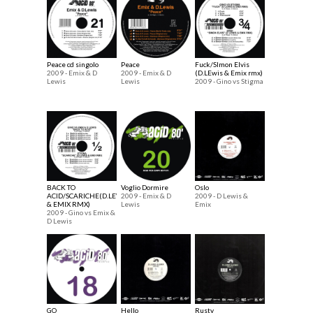
Peace cd singolo
Peace
Fuck/SImon Elvis
2009 - Emix & D
2009 - Emix & D
(D.LEwis & Emix rmx)
Lewis
Lewis
2009 - Gino vs Stigma
BACK TO
Voglio Dormire
Oslo
ACID/SCARICHE(D.LEWIS
2009 - Emix & D
2009 - D Lewis &
& EMIX RMX)
Lewis
Emix
2009 - Gino vs Emix &
D Lewis
GO
Hello
Rusty