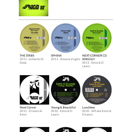
THE STABS
SPHINX
NEXT CORNER CD
2011 - Gilberto Di
2011 - Simone Virgilii
SINGOLO
Gioia
2011 - Emix & D
Lewis
Next Corner
Young & Beautiful
Lunchbox
2011 - D Lewis &
2010 - Emix & D
2010 - API aka Emix &
Emix
Lewis
D Lewis